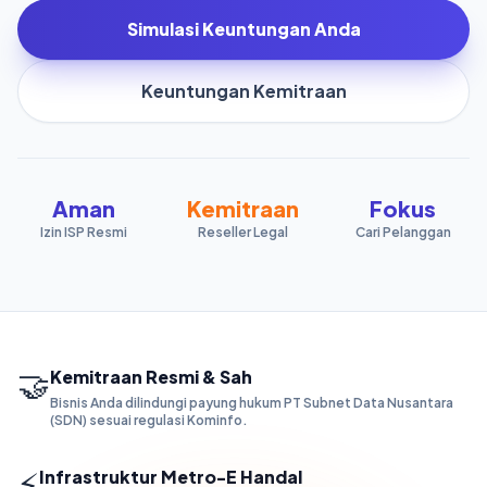
Simulasi Keuntungan Anda
Keuntungan Kemitraan
Aman
Kemitraan
Fokus
Izin ISP Resmi
Reseller Legal
Cari Pelanggan
🤝
Kemitraan Resmi & Sah
Bisnis Anda dilindungi payung hukum PT Subnet Data Nusantara
(SDN) sesuai regulasi Kominfo.
⚡
Infrastruktur Metro-E Handal